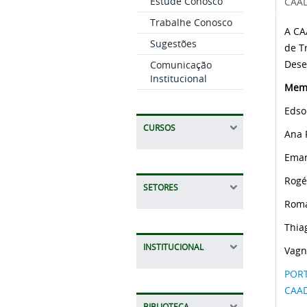
Estude Conosco
CAA
Trabalhe Conosco
A CA
Sugestões
de T
Dese
Comunicação
Institucional
Mem
Edso
CURSOS
Ana 
Eman
Rogé
SETORES
Roma
Thia
INSTITUCIONAL
Vagn
PORT
CAA
BIBLIOTECA