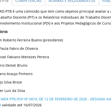
D-PTB
COMPETÊNCIAS
NORMAS E REGULAMENTOS
PUBL
AD-PTB é uma comissão que tem como objetivo principal avaliar a 
rabalho Docente (PIT) e os Relatórios Individuais de Trabalho Docen
nvolvimento Institucional (PDI) e aos Projetos Pedagógicos de Curs
bros
n Roberto Ferreira Bueno (presidente)
Paula Fabro de Oliveira
oel Fabiano Menezes Pereira
rio Deitali Bruno
rio Araujo Pinheiro
go Silva Broze
er Luis da Silva
ARIA PTB IFSP Nº 0010, DE 12 DE FEVEREIRO DE 2026 - DESIGNA m
D
validade até 16/07/2026