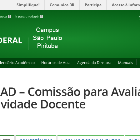
Simplifique!
Comunica BR
Participe
Acesso à infor
 busca
3
Ir para o rodapé
4
lendário Acadêmico
Horários de Aula
Agenda da Diretora
Manuais
AD – Comissão para Avali
ividade Docente