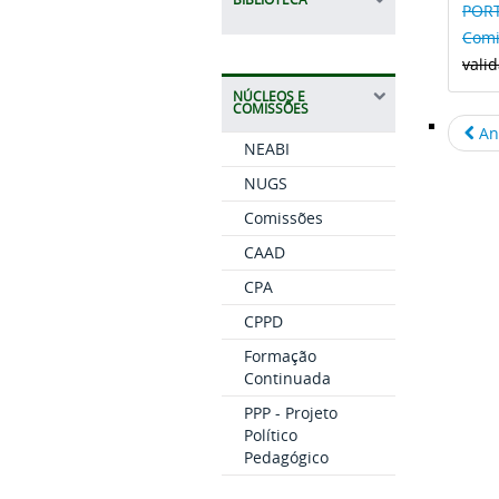
PORT
Comi
vali
NÚCLEOS E
COMISSÕES
An
NEABI
NUGS
Comissões
CAAD
CPA
CPPD
Formação
Continuada
PPP - Projeto
Político
Pedagógico