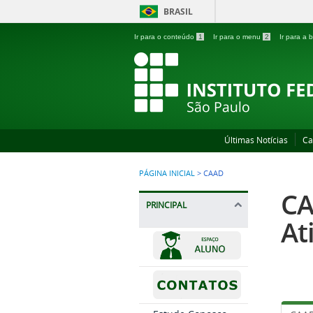
BRASIL
Ir para o conteúdo
1
Ir para o menu
2
Ir para a
Últimas Notícias
Ca
PÁGINA INICIAL
>
CAAD
CA
PRINCIPAL
At