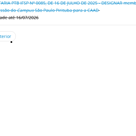
ARIA PTB IFSP Nº 0085, DE 16 DE JULHO DE 2025 - DESIGNAR memb
ssão do
Campus
São Paulo Pirituba para a CAAD
dade até 16/07/2026
terior