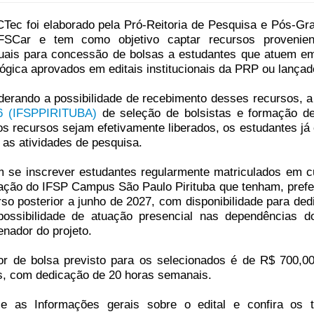
Tec foi elaborado pela Pró-Reitoria de Pesquisa e Pós-G
FSCar e tem como objetivo captar recursos provenie
uais para concessão de bolsas a estudantes que atuem em p
lógica aprovados em editais institucionais da PRP ou lança
derando a possibilidade de recebimento desses recursos, 
6 (IFSPPIRITUBA)
de seleção de bolsistas e formação de
os recursos sejam efetivamente liberados, os estudantes já
r as atividades de pesquisa.
 se inscrever estudantes regularmente matriculados em cu
ação do IFSP Campus São Paulo Pirituba que tenham, prefe
so posterior a junho de 2027, com disponibilidade para ded
ossibilidade de atuação presencial nas dependências 
enador do projeto.
or de bolsa previsto para os selecionados é de R$ 700,
, com dedicação de 20 horas semanais.
e as Informações gerais sobre o edital e confira os 