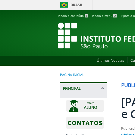
BRASIL
Ir para o conteúdo
1
Ir para o menu
2
Ir para a
Últimas Notícias
Ca
PÁGINA INICIAL
PUBL
PRINCIPAL
[P
e 
Publicad
página a