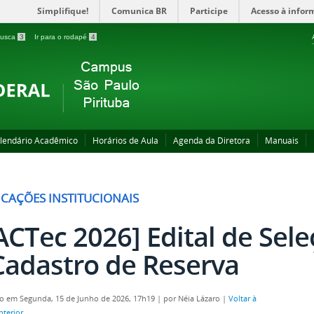
Simplifique!
Comunica BR
Participe
Acesso à infor
 busca
3
Ir para o rodapé
4
lendário Acadêmico
Horários de Aula
Agenda da Diretora
Manuais
ICAÇÕES INSTITUCIONAIS
ACTec 2026] Edital de Sele
Cadastro de Reserva
o em Segunda, 15 de Junho de 2026, 17h19
|
por Néia Lázaro
|
Voltar à
nterior