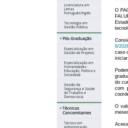
Licenciatura em
Letras
O PAC
Português/Inglês
FAI.U
Estad
Tecnologia em
Gestão Pública
tecno
Pós-Graduação
Consi
9/202
Especialização em
caso 
Gestão de Projetos
inicia
Especialização em
Humanidades -
Podem
Educação, Política e
Sociedade
gradu
do cur
Gestão de
com p
Segurança e Saúde
do Trabalho e
coord
Democracia
O val
Técnicos
meses
Concomitantes
Técnico em
Acess
Administração