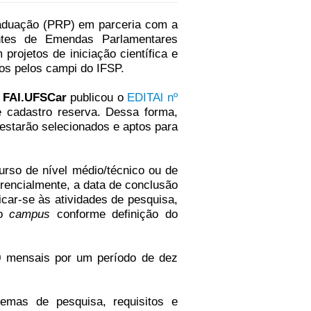
raduação (PRP) em parceria com a
ntes de Emendas Parlamentares
rojetos de iniciação científica e
dos pelos campi do IFSP.
a
FAI.UFSCar
publicou o
EDITAl nº
 cadastro reserva. Dessa forma,
 estarão selecionados e aptos para
rso de nível médio/técnico ou de
rencialmente, a data de conclusão
icar-se às atividades de pesquisa,
do
campus
conforme definição do
00 mensais por um período de dez
temas de pesquisa, requisitos e