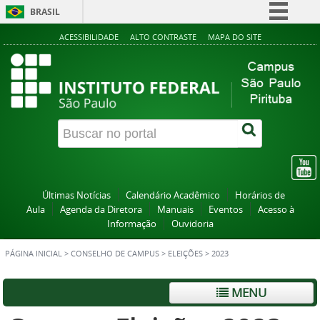
BRASIL
Simplifique!
ACESSIBILIDADE
ALTO CONTRASTE
MAPA DO SITE
Comunica BR
Participe
Acesso à informação
Legislação
Canais
Últimas Notícias
Calendário Acadêmico
Horários de
Aula
Agenda da Diretora
Manuais
Eventos
Acesso à
Informação
Ouvidoria
PÁGINA INICIAL
>
CONSELHO DE CAMPUS
>
ELEIÇÕES
>
2023
MENU