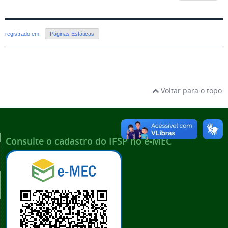
registrado em:
Páginas Estáticas
Voltar para o topo
Consulte o cadastro do IFSP no e-MEC