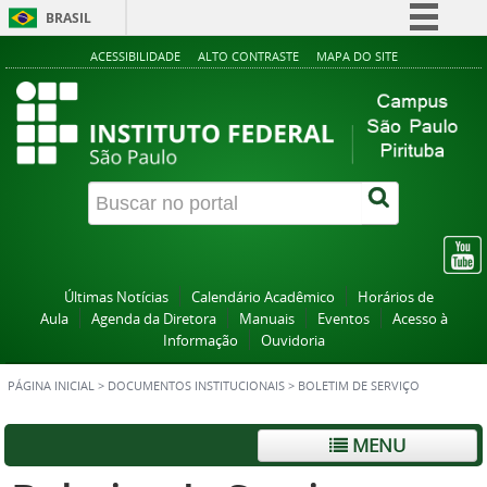
BRASIL
Simplifique!
ACESSIBILIDADE
ALTO CONTRASTE
MAPA DO SITE
Comunica BR
Participe
Acesso à informação
Legislação
Canais
Últimas Notícias
Calendário Acadêmico
Horários de
Aula
Agenda da Diretora
Manuais
Eventos
Acesso à
Informação
Ouvidoria
PÁGINA INICIAL
>
DOCUMENTOS INSTITUCIONAIS
>
BOLETIM DE SERVIÇO
MENU