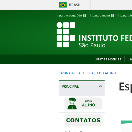
BRASIL
Ir para o conteúdo
1
Ir para o menu
2
Ir para a
Últimas Notícias
Ca
PÁGINA INICIAL
>
ESPAÇO DO ALUNO
Es
PRINCIPAL