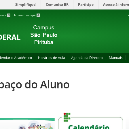
Simplifique!
Comunica BR
Participe
Acesso à infor
 busca
3
Ir para o rodapé
4
lendário Acadêmico
Horários de Aula
Agenda da Diretora
Manuais
paço do Aluno