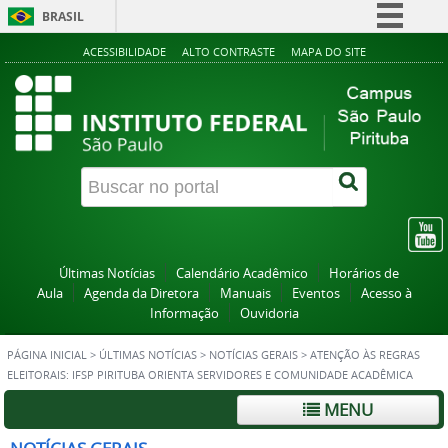
BRASIL
Simplifique!
ACESSIBILIDADE
ALTO CONTRASTE
MAPA DO SITE
Comunica BR
Participe
Acesso à informação
Legislação
Canais
Últimas Notícias
Calendário Acadêmico
Horários de
Aula
Agenda da Diretora
Manuais
Eventos
Acesso à
Informação
Ouvidoria
PÁGINA INICIAL
>
ÚLTIMAS NOTÍCIAS
>
NOTÍCIAS GERAIS
>
ATENÇÃO ÀS REGRAS
ELEITORAIS: IFSP PIRITUBA ORIENTA SERVIDORES E COMUNIDADE ACADÊMICA
MENU