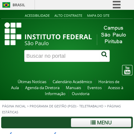
BRASIL
Simplifique!
ACESSIBILIDADE
ALTO CONTRASTE
MAPA DO SITE
Comunica BR
Participe
Acesso à informação
Legislação
Canais
Últimas Notícias
Calendário Acadêmico
Horários de
Aula
Agenda da Diretora
Manuais
Eventos
Acesso à
Informação
Ouvidoria
PÁGINA INICIAL
>
PROGRAMA DE GESTÃO (PGD) - TELETRABALHO
>
PÁGINAS
ESTÁTICAS
MENU