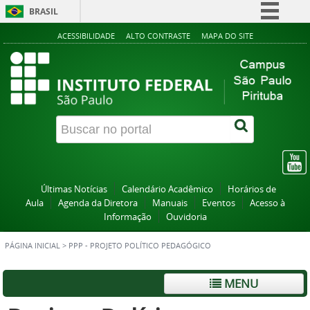
BRASIL
Simplifique!
ACESSIBILIDADE
ALTO CONTRASTE
MAPA DO SITE
Comunica BR
Participe
Acesso à informação
Legislação
Canais
Últimas Notícias
Calendário Acadêmico
Horários de
Aula
Agenda da Diretora
Manuais
Eventos
Acesso à
Informação
Ouvidoria
PÁGINA INICIAL
>
PPP - PROJETO POLÍTICO PEDAGÓGICO
MENU