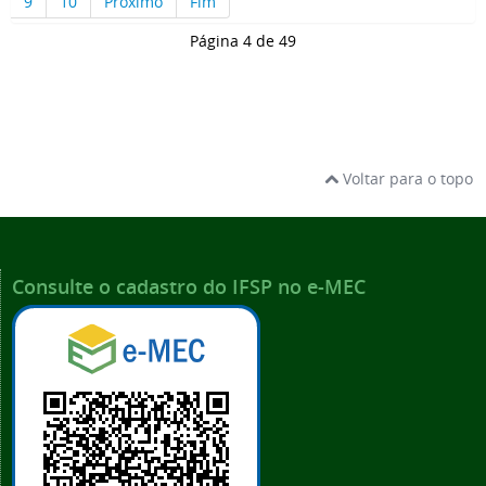
9
10
Próximo
Fim
Página 4 de 49
Voltar para o topo
Consulte o cadastro do IFSP no e-MEC