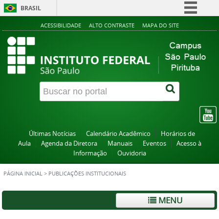
BRASIL
Simplifique!
ACESSIBILIDADE
ALTO CONTRASTE
MAPA DO SITE
Comunica BR
Participe
Acesso à informação
Legislação
Canais
Últimas Notícias
Calendário Acadêmico
Horários de
Aula
Agenda da Diretora
Manuais
Eventos
Acesso à
Informação
Ouvidoria
PÁGINA INICIAL
>
PUBLICAÇÕES INSTITUCIONAIS
MENU