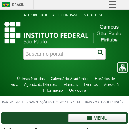
BRASIL
Simplifique!
ACESSIBILIDADE
ALTO CONTRASTE
MAPA DO SITE
Comunica BR
Participe
Acesso à informação
Legislação
Canais
Últimas Notícias
Calendário Acadêmico
Horários de
Aula
Agenda da Diretora
Manuais
Eventos
Acesso à
Informação
Ouvidoria
PÁGINA INICIAL
>
GRADUAÇÕES
>
LICENCIATURA EM LETRAS PORTUGUÊS/INGLÊS
MENU