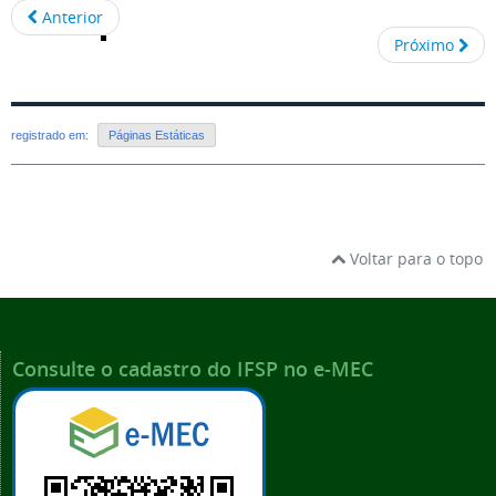
Anterior
Próximo
registrado em:
Páginas Estáticas
Voltar para o topo
Consulte o cadastro do IFSP no e-MEC