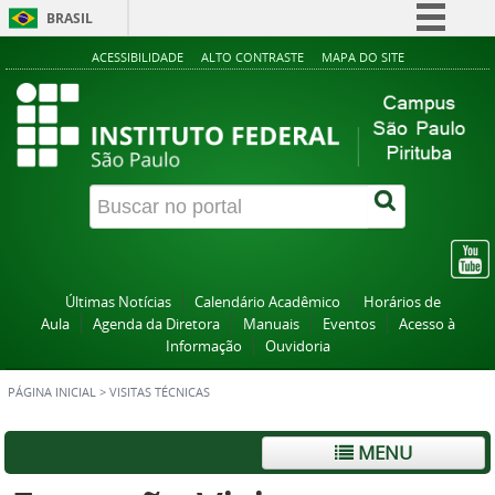
BRASIL
Simplifique!
ACESSIBILIDADE
ALTO CONTRASTE
MAPA DO SITE
Comunica BR
Participe
Acesso à informação
Legislação
Canais
Últimas Notícias
Calendário Acadêmico
Horários de
Aula
Agenda da Diretora
Manuais
Eventos
Acesso à
Informação
Ouvidoria
PÁGINA INICIAL
>
VISITAS TÉCNICAS
MENU