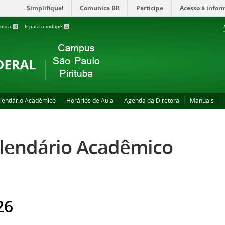
Simplifique!
Comunica BR
Participe
Acesso à infor
 busca
3
Ir para o rodapé
4
lendário Acadêmico
Horários de Aula
Agenda da Diretora
Manuais
lendário Acadêmico
26