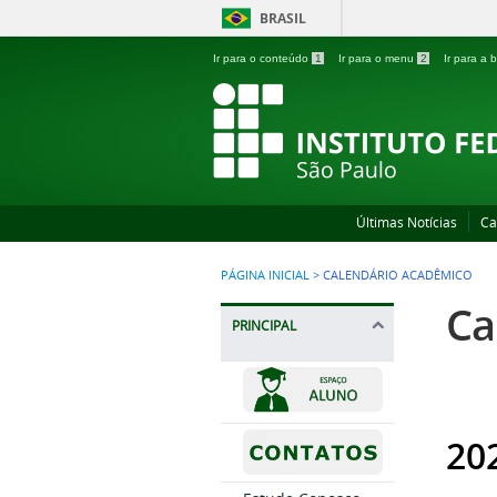
BRASIL
Ir para o conteúdo
1
Ir para o menu
2
Ir para a
Últimas Notícias
Ca
PÁGINA INICIAL
>
CALENDÁRIO ACADÊMICO
Ca
PRINCIPAL
20