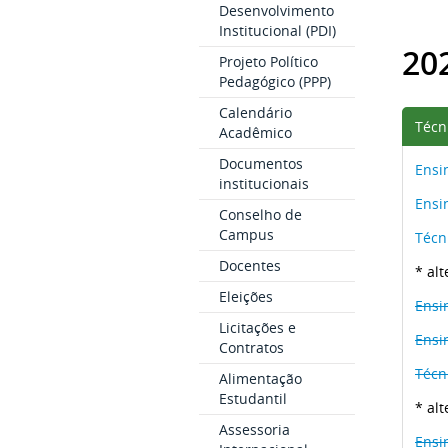
Desenvolvimento
Institucional (PDI)
20
Projeto Político
Pedagógico (PPP)
Calendário
Técn
Acadêmico
Documentos
Ensi
institucionais
Ensi
Conselho de
Campus
Técn
Docentes
* al
Eleições
Ensi
Licitações e
Ensi
Contratos
Técn
Alimentação
Estudantil
* al
Assessoria
Ensi