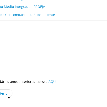
no Médio Integrado - PROEJA
ico Concomitante ou-Subsequente
ários anos anteriores, acesse
AQUI
terior