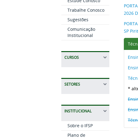
Estude Conosco
PORTAR
Trabalhe Conosco
2026 
Sugestões
PORTAR
Comunicação
SP Pir
Institucional
Técn
Ensi
CURSOS
Ensi
Técn
SETORES
* al
Ensi
Ensi
INSTITUCIONAL
Técn
Sobre o IFSP
Plano de