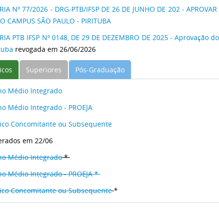
IA Nº 77/2026 - DRG-PTB/IFSP DE 26 DE JUNHO DE 202 - APROVAR a
DO CAMPUS SÃO PAULO - PIRITUBA
IA PTB IFSP Nº 0148, DE 29 DE DEZEMBRO DE 2025 - Aprovação d
ituba
revogada em 26/06/2026
icos
Superiores
Pós-Graduação
no Médio Integrado
no Médio Integrado - PROEJA
ico Concomitante ou Subsequente
terados em 22/06
no Médio Integrado
*
no Médio Integrado - PROEJA *
ico Concomitante ou Subsequente
*