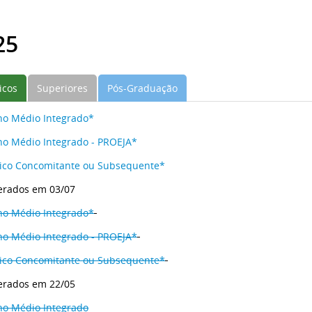
25
icos
Superiores
Pós-Graduação
no Médio Integrado*
no Médio Integrado - PROEJA*
ico Concomitante ou Subsequente*
terados em 03/07
no Médio Integrado*
no Médio Integrado - PROEJA*
ico Concomitante ou Subsequente*
terados em 22/05
no Médio Integrado