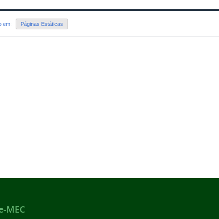
do em:
Páginas Estáticas
 e-MEC