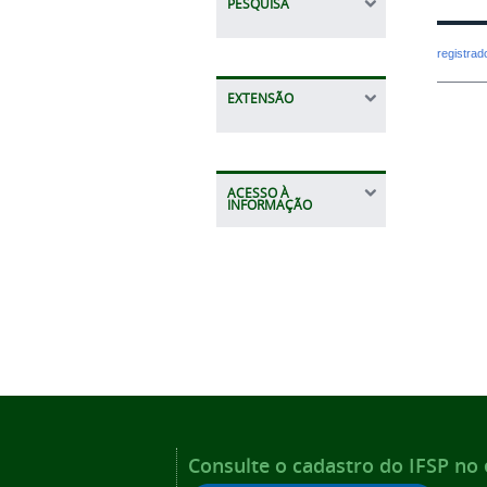
PESQUISA
registra
EXTENSÃO
ACESSO À
INFORMAÇÃO
Consulte o cadastro do IFSP no