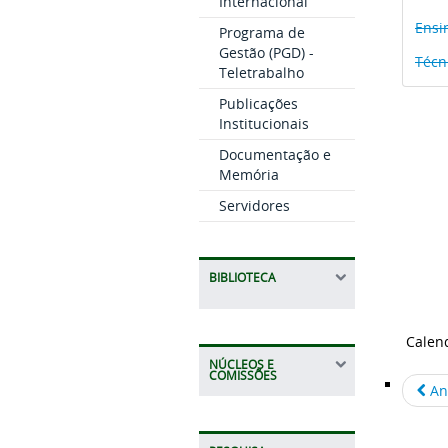
Internacional
Ensi
Programa de
Gestão (PGD) -
Técn
Teletrabalho
Publicações
Institucionais
Documentação e
Memória
Servidores
BIBLIOTECA
Calend
NÚCLEOS E
COMISSÕES
An