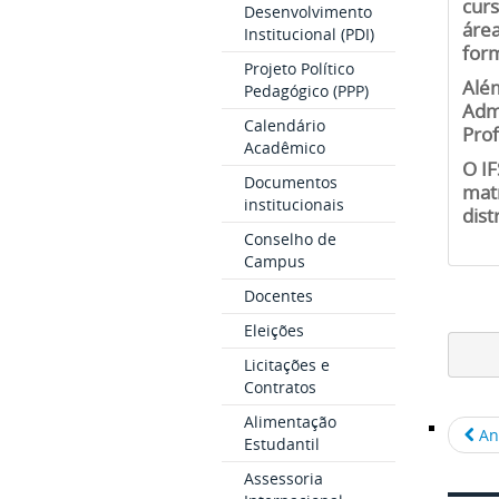
curs
Desenvolvimento
áre
Institucional (PDI)
form
Projeto Político
Além
Pedagógico (PPP)
Admi
Calendário
Prof
Acadêmico
O IF
Documentos
matr
institucionais
dist
Conselho de
Campus
Docentes
Eleições
Licitações e
Contratos
Alimentação
An
Estudantil
Assessoria