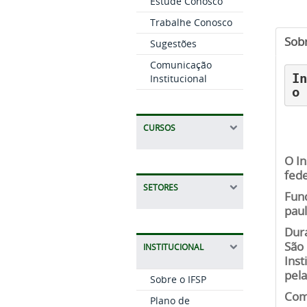
Estude Conosco
Trabalhe Conosco
Sobr
Sugestões
Comunicação
In
Institucional
o
CURSOS
O In
fede
SETORES
Fund
paul
Dura
São 
INSTITUCIONAL
Inst
pel
Sobre o IFSP
Com 
Plano de