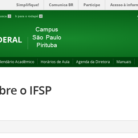
Simplifique!
Comunica BR
Participe
Acesso à infor
 busca
3
Ir para o rodapé
4
lendário Acadêmico
Horários de Aula
Agenda da Diretora
Manuais
bre o IFSP