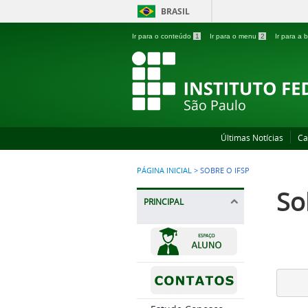
BRASIL
Ir para o conteúdo
1
Ir para o menu
2
Ir para a
Últimas Notícias
Ca
PÁGINA INICIAL
>
SOBRE O IFSP
So
PRINCIPAL