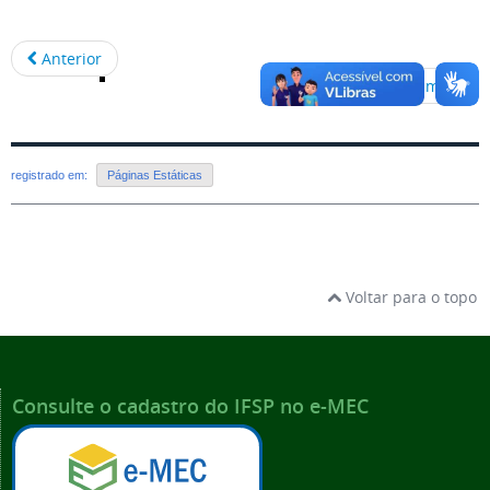
Anterior
Próximo
registrado em:
Páginas Estáticas
Voltar para o topo
Consulte o cadastro do IFSP no e-MEC