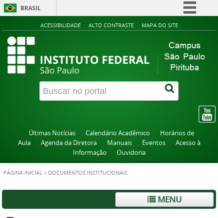
BRASIL
Simplifique!
ACESSIBILIDADE
ALTO CONTRASTE
MAPA DO SITE
Comunica BR
Participe
Acesso à informação
Legislação
Canais
Últimas Notícias
Calendário Acadêmico
Horários de
Aula
Agenda da Diretora
Manuais
Eventos
Acesso à
Informação
Ouvidoria
PÁGINA INICIAL
>
DOCUMENTOS INSTITUCIONAIS
MENU