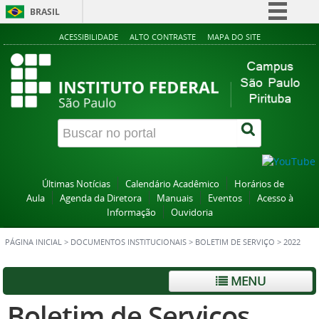
BRASIL
Simplifique!
ACESSIBILIDADE
ALTO CONTRASTE
MAPA DO SITE
Comunica BR
Participe
Acesso à informação
Legislação
Canais
Últimas Notícias
Calendário Acadêmico
Horários de
Aula
Agenda da Diretora
Manuais
Eventos
Acesso à
Informação
Ouvidoria
PÁGINA INICIAL
>
DOCUMENTOS INSTITUCIONAIS
>
BOLETIM DE SERVIÇO
>
2022
MENU
Boletim de Serviços