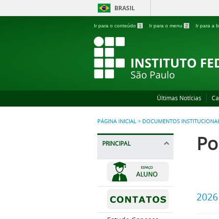
BRASIL
Ir para o conteúdo
1
Ir para o menu
2
Ir para a
Últimas Notícias
Ca
PÁGINA INICIAL
>
DOCUMENTOS INSTITUCIONAI
Po
PRINCIPAL
2026