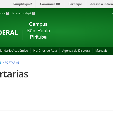
Simplifique!
Comunica BR
Participe
Acesso à infor
 busca
3
Ir para o rodapé
4
lendário Acadêmico
Horários de Aula
Agenda da Diretora
Manuais
S
>
PORTARIAS
rtarias