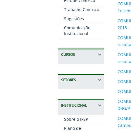
Estude Conosco
COMUNI
Trabalhe Conosco
1o sem
Sugestões
COMUNI
Comunicação
2018
Institucional
COMUNI
result
COMUNI
CURSOS
result
COMUNI
SETORES
COMUNI
COMUNI
COMUNI
INSTITUCIONAL
DRG/PT
COMUNI
Sobre o IFSP
Câmpus
Plano de