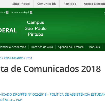
Simplifique!
Comunica BR
Participe
Acesso à infor
 busca
3
Ir para o rodapé
4
lendário Acadêmico
Horários de Aula
Agenda da Diretora
Manuais
S
>
COMUNICADOS
>
2018
sta de Comunicados 2018
CADO DRG/PTB Nº 002/2018 - POLÍTICA DE ASSISTÊNCIA ESTUDAN
NÊNCIA – PAP