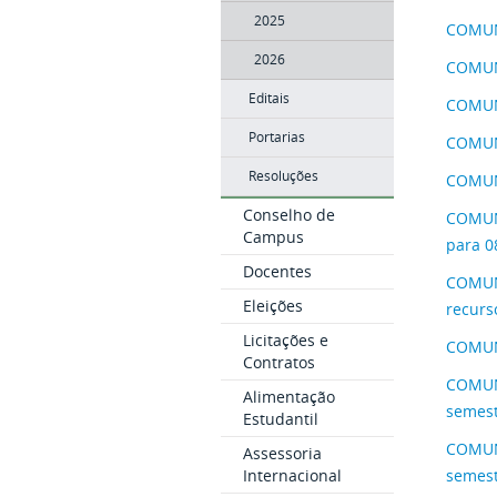
2025
COMUNI
2026
COMUNI
Editais
COMUNI
Portarias
COMUNI
Resoluções
COMUNI
Conselho de
COMUNI
Campus
para 0
Docentes
COMUNI
Eleições
recurs
Licitações e
COMUNI
Contratos
COMUNI
Alimentação
semest
Estudantil
COMUNI
Assessoria
Internacional
semest