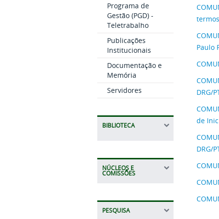
Programa de
COMUNI
Gestão (PGD) -
termos
Teletrabalho
COMUN
Publicações
Paulo 
Institucionais
COMUNI
Documentação e
Memória
COMUNI
Servidores
DRG/PT
COMUNI
de Inic
BIBLIOTECA
COMUNI
DRG/PT
COMUNI
NÚCLEOS E
COMISSÕES
COMUNI
COMUNI
PESQUISA