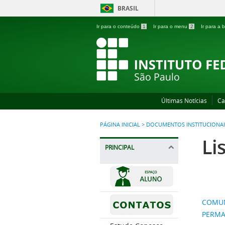
BRASIL
Ir para o conteúdo
1
Ir para o menu
2
Ir para a
Últimas Notícias
Ca
PÁGINA INICIAL
>
DOCUMENTOS INSTITUCIONAI
Li
PRINCIPAL
COMUNI
PERMA