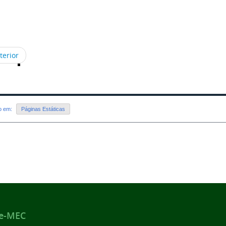
terior
do em:
Páginas Estáticas
 e-MEC