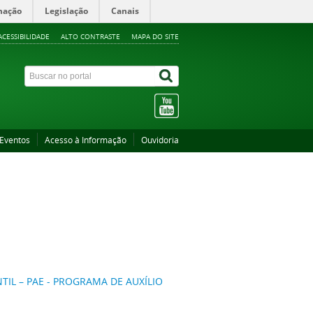
mação
Legislação
Canais
ACESSIBILIDADE
ALTO CONTRASTE
MAPA DO SITE
Eventos
Acesso à Informação
Ouvidoria
TIL – PAE - PROGRAMA DE AUXÍLIO