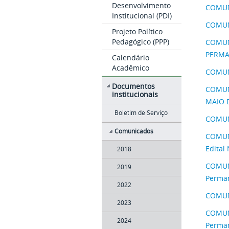
Desenvolvimento
COMUNI
Institucional (PDI)
COMUNI
Projeto Político
Pedagógico (PPP)
COMUNI
PERMA
Calendário
Acadêmico
COMUNI
Documentos
COMUN
institucionais
MAIO 
Boletim de Serviço
COMUNI
Comunicados
COMUNI
Edital
2018
COMUNI
2019
Perman
2022
COMUNI
2023
COMUNI
2024
Perman