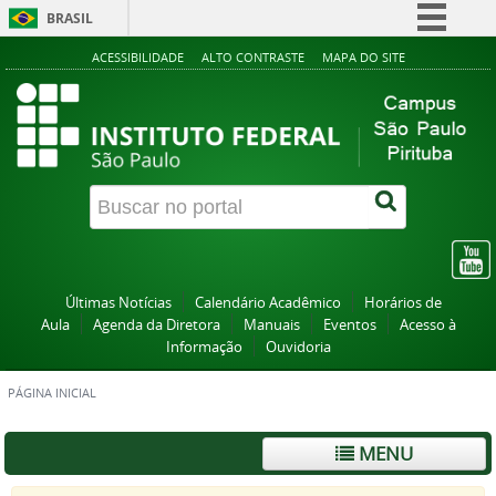
BRASIL
Simplifique!
ACESSIBILIDADE
ALTO CONTRASTE
MAPA DO SITE
Comunica BR
Participe
Acesso à informação
Legislação
Canais
Últimas Notícias
Calendário Acadêmico
Horários de
Aula
Agenda da Diretora
Manuais
Eventos
Acesso à
Informação
Ouvidoria
PÁGINA INICIAL
MENU