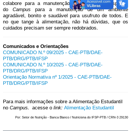
colabore para a manutenção e limpeza dos espaços
do
Campus
para a manutenção de um ambiente
agradável, bonito e saudável para usufruto de todos. E
no que tange à alimentação, não há dúvidas, que os
cuidados precisam ser sempre redobrados.
Comunicados e Orientações
COMUNICADO N.º 09/2025 - CAE-PTB/DAE-
PTB/DRG/PTB/IFSP
COMUNICADO N.º 10/2025 - CAE-PTB/DAE-
PTB/DRG/PTB/IFSP
Orientação Normativa nº 1/2025 - CAE-PTB/DAE-
PTB/DRG/PTB/IFSP
Para mais informações sobre a Alimentação Estudantil
no
Campus.
acesse o
link:
Alimentação Estudantil
Por: Setor de Nutrição - Banca Blanco / Nutriciona do IFSP-PTB / CRN-3 29130