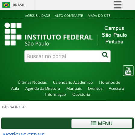
BRASIL
Simplifique!
ACESSIBILIDADE
ALTO CONTRASTE
MAPA DO SITE
Comunica BR
Participe
Acesso à informação
Legislação
Canais
Últimas Notícias
Calendário Acadêmico
Horários de
Aula
Agenda da Diretora
Manuais
Eventos
Acesso à
Informação
Ouvidoria
PÁGINA INICIAL
MENU