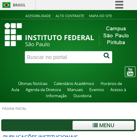
BRASIL
Simplifique!
ACESSIBILIDADE
ALTO CONTRASTE
MAPA DO SITE
Comunica BR
Participe
Acesso à informação
Legislação
Canais
Últimas Notícias
Calendário Acadêmico
Horários de
Aula
Agenda da Diretora
Manuais
Eventos
Acesso à
Informação
Ouvidoria
PÁGINA INICIAL
MENU