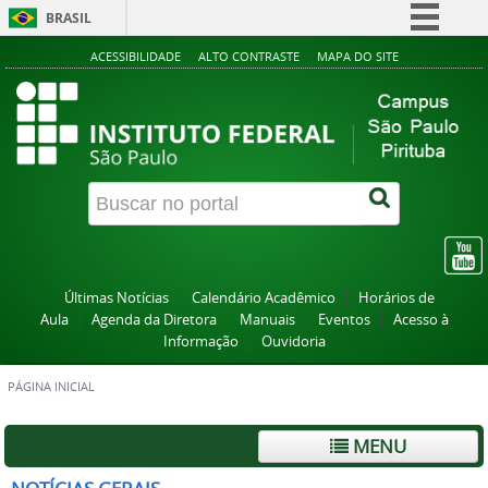
BRASIL
Simplifique!
ACESSIBILIDADE
ALTO CONTRASTE
MAPA DO SITE
Comunica BR
Participe
Acesso à informação
Legislação
Canais
Últimas Notícias
Calendário Acadêmico
Horários de
Aula
Agenda da Diretora
Manuais
Eventos
Acesso à
Informação
Ouvidoria
PÁGINA INICIAL
MENU