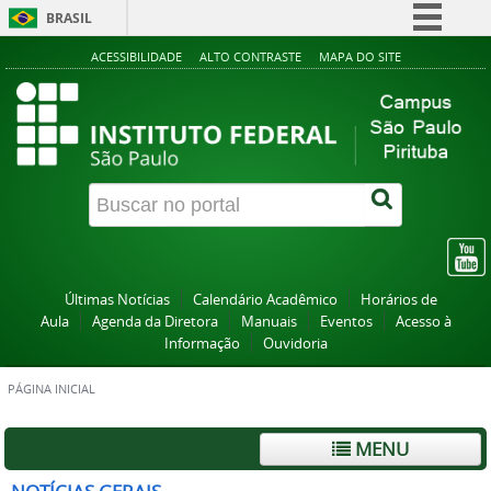
BRASIL
Simplifique!
ACESSIBILIDADE
ALTO CONTRASTE
MAPA DO SITE
Comunica BR
Participe
Acesso à informação
Legislação
Canais
Últimas Notícias
Calendário Acadêmico
Horários de
Aula
Agenda da Diretora
Manuais
Eventos
Acesso à
Informação
Ouvidoria
PÁGINA INICIAL
MENU