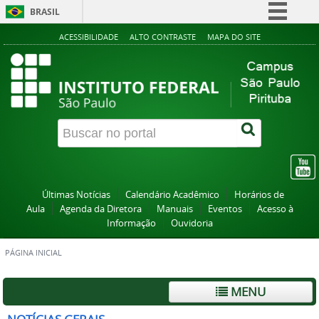
BRASIL
Simplifique!
ACESSIBILIDADE
ALTO CONTRASTE
MAPA DO SITE
Comunica BR
Participe
Acesso à informação
Legislação
Canais
Últimas Notícias
Calendário Acadêmico
Horários de
Aula
Agenda da Diretora
Manuais
Eventos
Acesso à
Informação
Ouvidoria
PÁGINA INICIAL
MENU