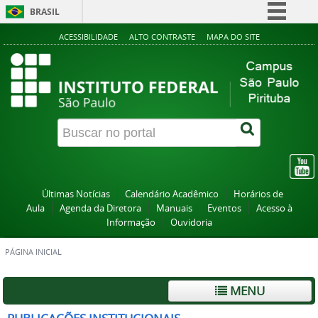
BRASIL
Simplifique!
ACESSIBILIDADE
ALTO CONTRASTE
MAPA DO SITE
Comunica BR
Participe
Acesso à informação
Legislação
Canais
Últimas Notícias
Calendário Acadêmico
Horários de
Aula
Agenda da Diretora
Manuais
Eventos
Acesso à
Informação
Ouvidoria
PÁGINA INICIAL
MENU