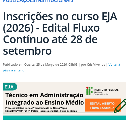
PUBLICAÇÕES INSTITUCIONAIS
Inscrições no curso EJA
(2026) - Edital Fluxo
Contínuo até 28 de
setembro
Publicado em Quarta, 25 de Março de 2026, 08h08
|
por Cris Viveiros
|
Voltar à
página anterior