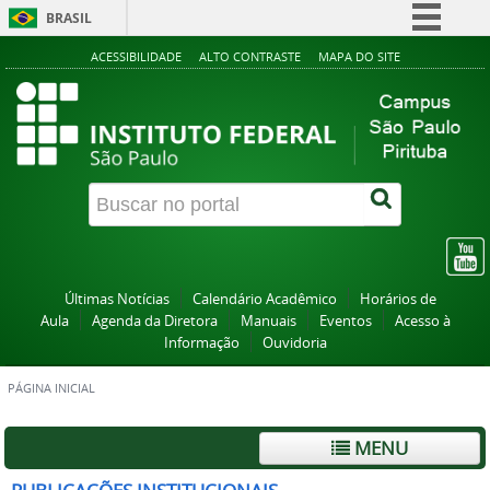
BRASIL
Simplifique!
ACESSIBILIDADE
ALTO CONTRASTE
MAPA DO SITE
Comunica BR
Participe
Acesso à informação
Legislação
Canais
Últimas Notícias
Calendário Acadêmico
Horários de
Aula
Agenda da Diretora
Manuais
Eventos
Acesso à
Informação
Ouvidoria
PÁGINA INICIAL
MENU