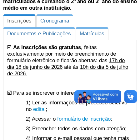
matriculados e cursando o 2º ano ou 3º ano do ensino
médio em outra instituição.
Inscrições
Cronograma
Documentos e Publicações
Matrículas
☑️
As inscrições são gratuitas
, feitas
exclusivamente por meio de preenchimento de
formulário eletrônico e ficarão abertas: das
17h do
dia 18 de junho de 2026
até às
10h do dia 5 de julho
de 2026.
☑️
Para se inscrever o interessado(a) deverá:
1) Ler as informações do processo seletivo
no
edital
;
2) Acessar o
formulário de inscrição
;
3) Preencher todos os dados com atenção;
4) Informar o e-mail pessoal que tenha mais