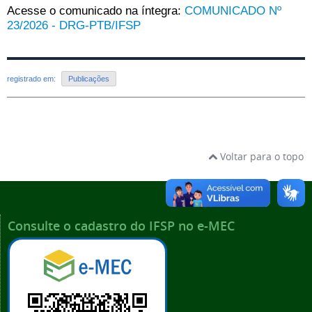
Acesse o comunicado na íntegra:
COMUNICADO Nº
23/2026 - DRG-PTB/IFSP
registrado em:
Publicações
Voltar para o topo
Consulte o cadastro do IFSP no e-MEC