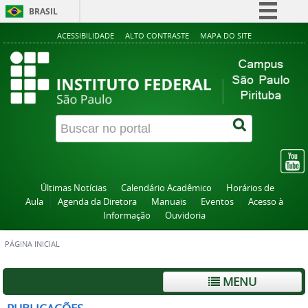
BRASIL
Simplifique!
ACESSIBILIDADE
ALTO CONTRASTE
MAPA DO SITE
Comunica BR
Participe
Acesso à informação
Legislação
Canais
Últimas Notícias
Calendário Acadêmico
Horários de
Aula
Agenda da Diretora
Manuais
Eventos
Acesso à
Informação
Ouvidoria
PÁGINA INICIAL
MENU