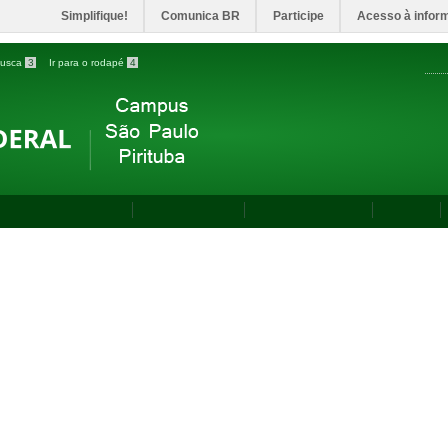
Simplifique!
Comunica BR
Participe
Acesso à infor
 busca
3
Ir para o rodapé
4
lendário Acadêmico
Horários de Aula
Agenda da Diretora
Manuais
ÇÕES
>
PROGRAMA DE BOLSAS DISCENTE NA MODALIDADE EXTENSÃO PROCESSO SELE
ICAÇÕES
ograma de Bolsas Discent
dalidade Extensão Proces
tudantes para Participaçã