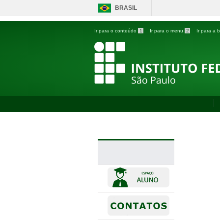
BRASIL
Ir para o conteúdo
1
Ir para o menu
2
Ir para a
Últimas Notícias
Ca
PÁGINA INICIAL
>
ÚLTIMAS NOTÍCIAS
>
PUBLICA
PROJETOS DE EXTENSÃO CÂMPUS PIRITUBA.
PUBL
PRINCIPAL
Pr
Mo
Es