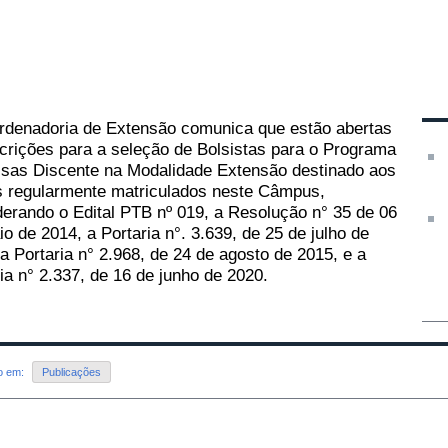
 Extensão Câmpus Piritub
o em Sexta, 18 de Março de 2022, 15h16
|
por Matias
|
Voltar à página
rdenadoria de Extensão comunica que estão abertas
scrições para a seleção de Bolsistas para o Programa
lsas Discente na Modalidade Extensão destinado aos
s regularmente matriculados neste Câmpus,
derando o Edital PTB nº 019, a Resolução n° 35 de 06
o de 2014, a Portaria n°. 3.639, de 25 de julho de
a Portaria n° 2.968, de 24 de agosto de 2015, e a
ia n° 2.337, de 16 de junho de 2020.
do em:
Publicações