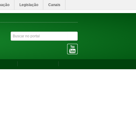
mação
Legislação
Canais
ACESSIBILIDADE
ALTO CONTRASTE
MAPA DO SITE
Eventos
Acesso à Informação
Ouvidoria
TIVO DE ESTUDANTES PARA PARTICIPAÇÃO EM
e na
so Seletivo de
o Em Projetos