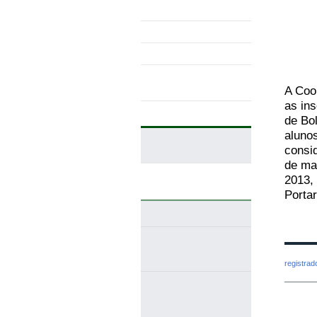
de
Estude Conosco
Trabalhe Conosco
Publicad
Sugestões
anterior
Comunicação
Institucional
A Coo
as in
de Bo
CURSOS
aluno
consi
Cursos de Curta
de mai
Duração
2013, 
Portar
Graduações
Bacharelado em
Engenharia de
Produção
registra
Tecnologia em
Análise e
Desenvolvimento de
Sistemas