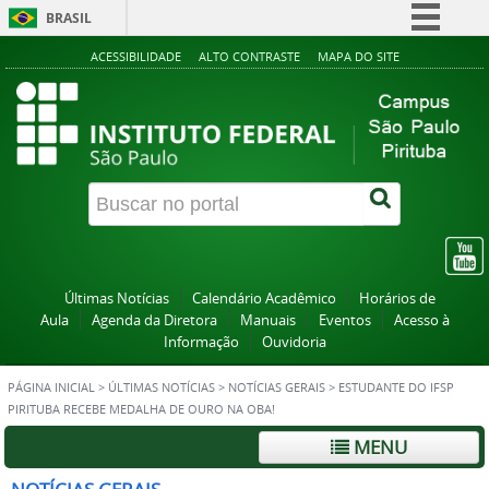
BRASIL
Simplifique!
ACESSIBILIDADE
ALTO CONTRASTE
MAPA DO SITE
Comunica BR
Participe
Acesso à informação
Legislação
Canais
Últimas Notícias
Calendário Acadêmico
Horários de
Aula
Agenda da Diretora
Manuais
Eventos
Acesso à
Informação
Ouvidoria
PÁGINA INICIAL
>
ÚLTIMAS NOTÍCIAS
>
NOTÍCIAS GERAIS
>
ESTUDANTE DO IFSP
PIRITUBA RECEBE MEDALHA DE OURO NA OBA!
MENU