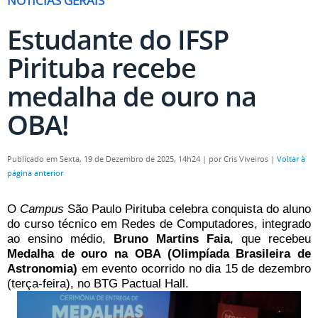
NOTÍCIAS GERAIS
Estudante do IFSP
Pirituba recebe
medalha de ouro na
OBA!
Publicado em Sexta, 19 de Dezembro de 2025, 14h24
|
por Cris Viveiros
|
Voltar à
página anterior
O
Campus
São Paulo Pirituba celebra conquista do aluno
do curso técnico em Redes de Computadores, integrado
ao ensino médio,
Bruno Martins Faia
, que recebeu
Medalha de ouro na OBA (Olimpíada Brasileira de
Astronomia)
em evento ocorrido no dia 15 de dezembro
(terça-feira), no BTG Pactual Hall.