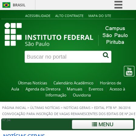
BRASIL
Simplifique!
ACESSIBILIDADE
ALTO CONTRASTE
MAPA DO SITE
Comunica BR
Participe
Acesso à informação
Legislação
Canais
Últimas Notícias
Calendário Acadêmico
Horários de
Aula
Agenda da Diretora
Manuais
Eventos
Acesso à
Informação
Ouvidoria
PÁGINA INICIAL
>
ÚLTIMAS NOTÍCIAS
>
NOTÍCIAS GERAIS
>
EDITAL PTB Nº. 36/2016
CONVOCAÇÃO PARA INSCRIÇÃO DE VAGAS REMANESCENTES DOS EDITAIS DE Nº.24 E
Nº.34
MENU