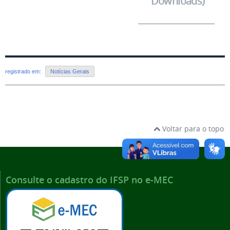
Downloads)
registrado em:
Notícias Gerais
Voltar para o topo
Consulte o cadastro do IFSP no e-MEC