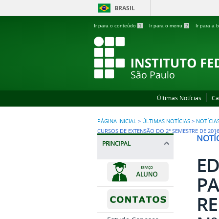
BRASIL
Ir para o conteúdo
1
Ir para o menu
2
Ir para a
Últimas Notícias
Ca
PÁGINA INICIAL
>
ÚLTIMAS NOTÍCIAS
>
NOTÍCIA
CURSOS DE EXTENSÃO DO 2º SEMESTRE DE 201
NOTÍC
PRINCIPAL
ED
PA
RE