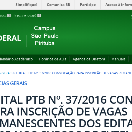
Simplifique!
Comunica BR
Participe
Acesso à infor
 busca
3
Ir para o rodapé
4
lendário Acadêmico
Horários de Aula
Agenda da Diretora
Manuais
S GERAIS
>
EDITAL PTB Nº. 37/2016 CONVOCAÇÃO PARA INSCRIÇÃO DE VAGAS REMANES
6
IAS GERAIS
ITAL PTB Nº. 37/2016 C
RA INSCRIÇÃO DE VAGAS
MANESCENTES DOS EDITAI