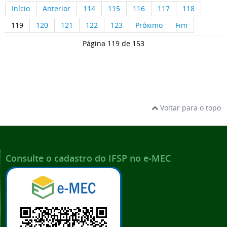
Início
Anterior
114
115
116
117
118
119
120
121
122
123
Próximo
Fim
Página 119 de 153
Voltar para o topo
Consulte o cadastro do IFSP no e-MEC