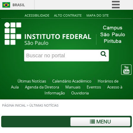
BRASIL
Simplifique!
ACESSIBILIDADE
ALTO CONTRASTE
MAPA DO SITE
Comunica BR
Participe
Acesso à informação
Legislação
Canais
Últimas Notícias
Calendário Acadêmico
Horários de
Aula
Agenda da Diretora
Manuais
Eventos
Acesso à
Informação
Ouvidoria
PÁGINA INICIAL
>
ÚLTIMAS NOTÍCIAS
MENU