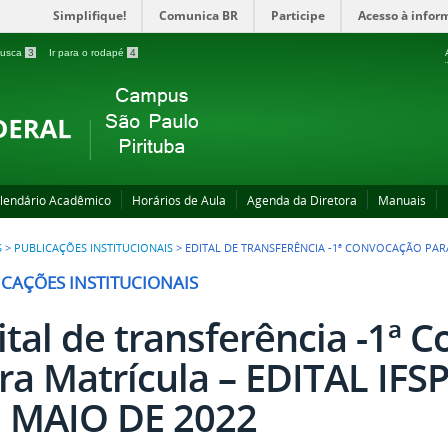
Simplifique!
Comunica BR
Participe
Acesso à infor
 busca
3
Ir para o rodapé
4
lendário Acadêmico
Horários de Aula
Agenda da Diretora
Manuais
S
>
PUBLICAÇÕES INSTITUCIONAIS
>
EDITAL DE TRANSFERÊNCIA -1ª CONVOCAÇÃO PARA 
ICAÇÕES INSTITUCIONAIS
ital de transferência -1ª 
ra Matrícula – EDITAL IFSP
 MAIO DE 2022