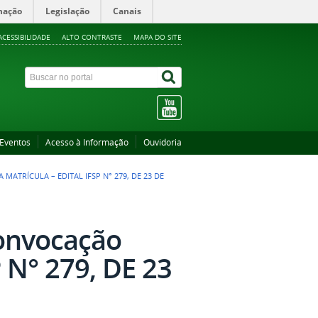
mação
Legislação
Canais
ACESSIBILIDADE
ALTO CONTRASTE
MAPA DO SITE
Eventos
Acesso à Informação
Ouvidoria
MATRÍCULA – EDITAL IFSP N° 279, DE 23 DE
Convocação
 N° 279, DE 23