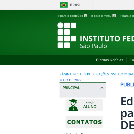
BRASIL
Ir para o conteúdo
1
Ir para o menu
2
Ir para a
Últimas Notícias
Ca
PÁGINA INICIAL
>
PUBLICAÇÕES INSTITUCIONAI
MAIO DE 2022
PUBL
PRINCIPAL
Ed
pa
DE