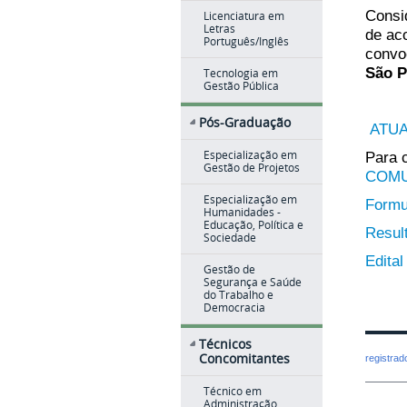
Consi
Licenciatura em
Letras
de ac
Português/Inglês
convo
São P
Tecnologia em
Gestão Pública
Pós-Graduação
ATUA
Especialização em
Para 
Gestão de Projetos
COMU
Especialização em
Formu
Humanidades -
Educação, Política e
Result
Sociedade
Edital
Gestão de
Segurança e Saúde
do Trabalho e
Democracia
Técnicos
Concomitantes
registra
Técnico em
Administração