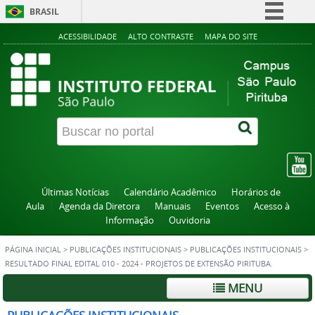
BRASIL
Simplifique!
ACESSIBILIDADE
ALTO CONTRASTE
MAPA DO SITE
Comunica BR
Participe
Acesso à informação
Legislação
Canais
Últimas Notícias
Calendário Acadêmico
Horários de
Aula
Agenda da Diretora
Manuais
Eventos
Acesso à
Informação
Ouvidoria
PÁGINA INICIAL
>
PUBLICAÇÕES INSTITUCIONAIS
>
PUBLICAÇÕES INSTITUCIONAIS
>
RESULTADO FINAL EDITAL 010 - 2024 - PROJETOS DE EXTENSÃO PIRITUBA.
MENU