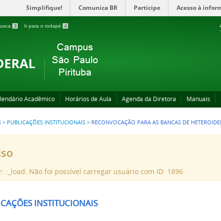
Simplifique!
Comunica BR
Participe
Acesso à infor
 busca
3
Ir para o rodapé
4
lendário Acadêmico
Horários de Aula
Agenda da Diretora
Manuais
S
>
PUBLICAÇÕES INSTITUCIONAIS
>
RECONVOCAÇÃO PARA AS BANCAS DE HETEROIDE
iso
r: :_load: Não foi possível carregar usuário com ID: 1896
ICAÇÕES INSTITUCIONAIS