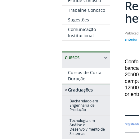
Estude Conosco
Re
Trabalhe Conosco
he
Sugestões
Comunicação
Publicad
Institucional
anterior
CURSOS
Confo
banca
Cursos de Curta
20h00
Duração
campu
12h00
Graduações
orien
Bacharelado em
Engenharia de
Produção
Tecnologia em
registra
Análise e
Desenvolvimento de
Sistemas