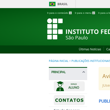
BRASIL
Ir para o conteúdo
1
Ir para o menu
2
Ir para a
Últimas Notícias
Ca
PÁGINA INICIAL
>
PUBLICAÇÕES INSTITUCIONAI
PRINCIPAL
Av
JUse
PUBL