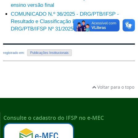
ensino versão final
COMUNICADO N.º 36/2025 - DRG/PTB/IFSP -
Resultado e Classificação Final - Edital
DRG/PTB/IFSP Nº 31/2025 (DAE)
NOVO
registrado em:
Publicações Institucionais
Voltar para o topo
Consulte o cadastro do IFSP no e-MEC