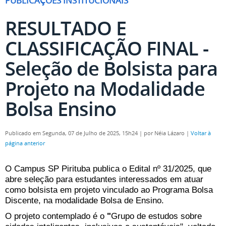
PUBLICAÇÕES INSTITUCIONAIS
RESULTADO E
CLASSIFICAÇÃO FINAL -
Seleção de Bolsista para
Projeto na Modalidade
Bolsa Ensino
Publicado em Segunda, 07 de Julho de 2025, 15h24
|
por Néia Lázaro
|
Voltar à
página anterior
O Campus SP Pirituba publica o Edital nº 31/2025, que
abre seleção para estudantes interessados em atuar
como bolsista em projeto vinculado ao Programa Bolsa
Discente, na modalidade Bolsa de Ensino.
O projeto contemplado é o
"
Grupo de estudos sobre