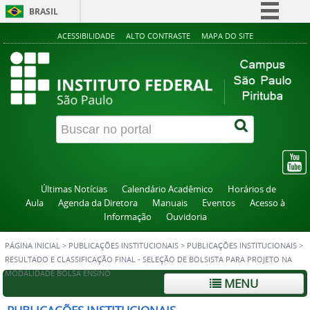
BRASIL
Simplifique!
ACESSIBILIDADE
ALTO CONTRASTE
MAPA DO SITE
Comunica BR
Participe
Acesso à informação
Legislação
Canais
Últimas Notícias
Calendário Acadêmico
Horários de
Aula
Agenda da Diretora
Manuais
Eventos
Acesso à
Informação
Ouvidoria
PÁGINA INICIAL
>
PUBLICAÇÕES INSTITUCIONAIS
>
PUBLICAÇÕES INSTITUCIONAIS
>
RESULTADO E CLASSIFICAÇÃO FINAL - SELEÇÃO DE BOLSISTA PARA PROJETO NA
MODALIDADE BOLSA ENSINO
MENU