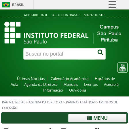
BRASIL
Simplifique!
ACESSIBILIDADE
ALTO CONTRASTE
MAPA DO SITE
Comunica BR
Participe
Acesso à informação
Legislação
Canais
Últimas Notícias
Calendário Acadêmico
Horários de
Aula
Agenda da Diretora
Manuais
Eventos
Acesso à
Informação
Ouvidoria
PÁGINA INICIAL
>
AGENDA DA DIRETORA
>
PÁGINAS ESTÁTICAS
>
EVENTOS DE
EXTENSÃO
MENU