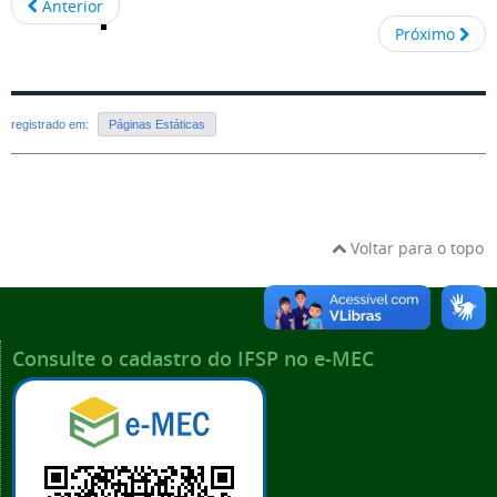
Anterior
Próximo
registrado em:
Páginas Estáticas
Voltar para o topo
Consulte o cadastro do IFSP no e-MEC