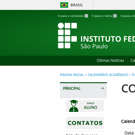
BRASIL
Ir para o conteúdo
1
Ir para o menu
2
Ir para a
Últimas Notícias
Ca
PÁGINA INICIAL
>
CALENDÁRIO ACADÊMICO
>
P
C
PRINCIPAL
Calend
Data