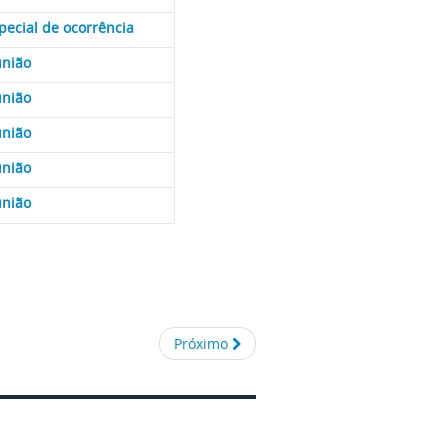
ecial de ocorrência
eunião
união
união
união
união
Próximo