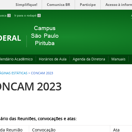
Simplifique!
Comunica BR
Participe
Acesso à infor
 busca
3
Ir para o rodapé
4
lendário Acadêmico
Horários de Aula
Agenda da Diretora
Manuais
ÁGINAS ESTÁTICAS
>
CONCAM 2023
ONCAM 2023
ário das Reuniões, convocações e atas:
 da Reunião
Convocação
Ata