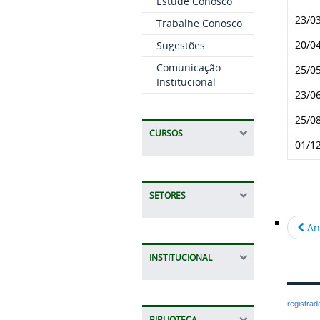
Estude Conosco
23/0
Trabalhe Conosco
20/0
Sugestões
Comunicação
25/0
Institucional
23/0
25/0
CURSOS
01/1
SETORES
An
INSTITUCIONAL
registra
BIBLIOTECA