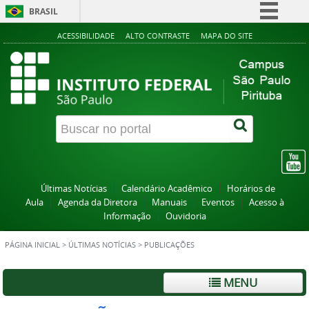
BRASIL
Simplifique!
ACESSIBILIDADE
ALTO CONTRASTE
MAPA DO SITE
Comunica BR
Participe
Acesso à informação
Legislação
Canais
Últimas Notícias
Calendário Acadêmico
Horários de
Aula
Agenda da Diretora
Manuais
Eventos
Acesso à
Informação
Ouvidoria
PÁGINA INICIAL
>
ÚLTIMAS NOTÍCIAS
>
PUBLICAÇÕES
MENU