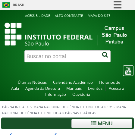
BRASIL
Simplifique!
ACESSIBILIDADE
ALTO CONTRASTE
MAPA DO SITE
Comunica BR
Participe
Acesso à informação
Legislação
Canais
Últimas Notícias
Calendário Acadêmico
Horários de
Aula
Agenda da Diretora
Manuais
Eventos
Acesso à
Informação
Ouvidoria
PÁGINA INICIAL
>
SEMANA NACIONAL DE CIÊNCIA E TECNOLOGIA
>
19ª SEMANA
NACIONAL DE CIÊNCIA E TECNOLOGIA
>
PÁGINAS ESTÁTICAS
MENU