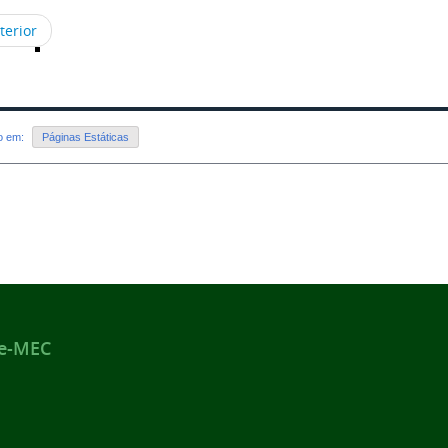
terior
do em:
Páginas Estáticas
 e-MEC