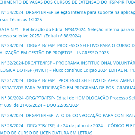
CHIMENTO DE VAGAS DOS CURSOS DE EXTENSÃO DO IFSP-PIRITUB
 Nº 34/2024- DRG/PTB/IFSP Seleção Interna para suporte na aplicaç
rsos Técnicos 1/2025
ATA N.º1 - Retificação do Edital Nº34/2024: Seleção interna para 
cesso seletivo 2025/1 (Edital nº 88/2024)
L Nº 33/2024 - DRG/PTB/IFSP- PROCESSO SELETIVO PARA O CURS
IALIZAÇÃO EM GESTÃO DE PROJETOS – INGRESSO 2025
 Nº 32/2024-DRG/PTB/IFSP - PROGRAMA INSTITUCIONAL VOLUNTÁRI
ÓGICA DO IFSP (PIVICT) – Fluxo contínuo Edição 2024 EDITAL N. 11
L Nº 31/2024 - DRG/PTB/IFSP - PROCESSO SELETIVO DE AFASTAM
ISTRATIVOS PARA PARTICIPAÇÃO EM PROGRAMA DE PÓS- GRADUA
 N° 30/2024 -DRG/PTB/IFSP- Edital de HOMOLOGAÇÃO Processo Selet
 nº 039, de 21/05/2024 – DOU 22/05/2024
 Nº 29/2024- DRG/PTB/IFSP- ATO
DE CONVOCAÇÃO PARA CONTRAT
 Nº 28/2024 - DRG/PTB/IFSP, de 24 de julho de 2024 - CÓDIGO E
IADO DE CURSO DE LICENCIATURA EM LETRAS