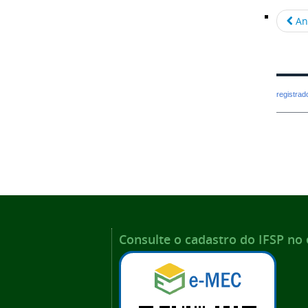
An
registra
Consulte o cadastro do IFSP no