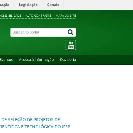
mação
Legislação
Canais
ACESSIBILIDADE
ALTO CONTRASTE
MAPA DO SITE
Eventos
Acesso à Informação
Ouvidoria
AL DE SELEÇÃO DE PROJETOS DE
IENTÍFICA E TECNOLÓGICA DO IFSP