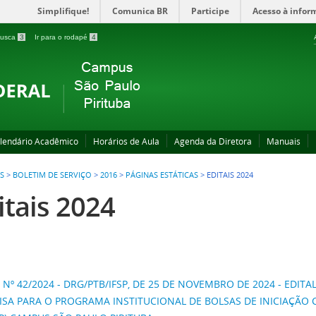
Simplifique!
Comunica BR
Participe
Acesso à infor
 busca
3
Ir para o rodapé
4
lendário Acadêmico
Horários de Aula
Agenda da Diretora
Manuais
S
>
BOLETIM DE SERVIÇO
>
2016
>
PÁGINAS ESTÁTICAS
>
EDITAIS 2024
itais 2024
 Nº 42/2024 - DRG/PTB/IFSP, DE 25 DE NOVEMBRO DE 2024 - EDIT
ISA PARA O PROGRAMA INSTITUCIONAL DE BOLSAS DE INICIAÇÃO C