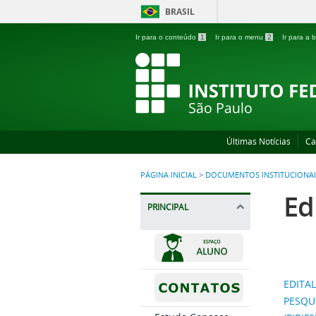
BRASIL
Ir para o conteúdo
1
Ir para o menu
2
Ir para a
Últimas Notícias
Ca
PÁGINA INICIAL
>
DOCUMENTOS INSTITUCIONAI
Ed
PRINCIPAL
EDITAL
PESQU